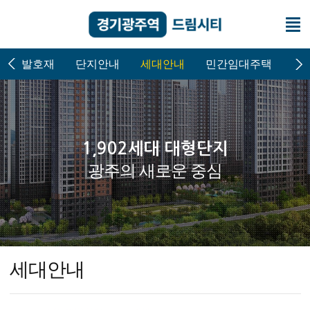
개발호재
단지안내
세대안내
민간임대주택
방
1,902세대 대형단지
광주의 새로운 중심
세대안내